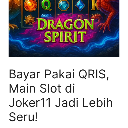
Bayar Pakai QRIS,
Main Slot di
Joker11 Jadi Lebih
Seru!