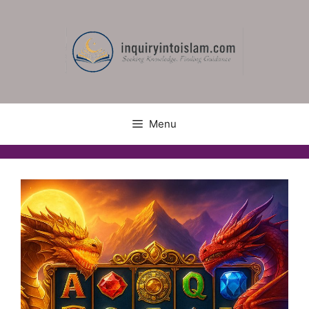
Skip
to
content
Menu