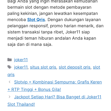
Bagi Anda yang ingin merasakan kemudahan
bermain slot dengan metode pembayaran
paling kekinian, jangan lewatkan kesempatan
mencoba
Slot Qris
. Dengan dukungan layanan
pelanggan responsif, promo harian menarik, dan
sistem transaksi tanpa ribet, Joker11 siap
menjadi teman hiburan andalan Anda kapan
saja dan di mana saja.
Categories
joker11
Tags
joker11
,
situs slot qris
,
slot deposit qris
,
slot
qris
Slotvip = Kombinasi Sempurna: Grafis Keren
+ RTP Tinggi + Bonus Gila!
Jackpot Setiap Hari? Bisa Banget di Joker11
Slot Thailand!