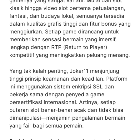
gamenya yang sangat variatif. Mulai dari slot
klasik hingga video slot bertema petualangan,
fantasi, dan budaya lokal, semuanya tersedia
dalam kualitas grafis tinggi dan fitur bonus yang
menggiurkan. Setiap game dirancang untuk
memberikan sensasi bermain yang imersif,
lengkap dengan RTP (Return to Player)
kompetitif yang meningkatkan peluang menang.
Yang tak kalah penting, Joker11 menjunjung
tinggi prinsip keamanan dan keadilan. Platform
ini menggunakan sistem enkripsi SSL dan
bekerja sama dengan penyedia game
bersertifikasi internasional. Artinya, setiap
putaran slot benar-benar acak dan tidak bisa
dimanipulasi—menjamin pengalaman bermain
yang fair bagi semua pemain.