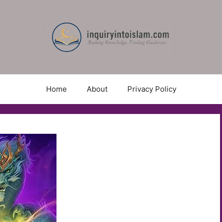
Home
About
Privacy Policy