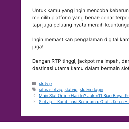
Untuk kamu yang ingin mencoba keberuntu
memilih platform yang benar-benar terper
tapi juga peluang nyata meraih keuntung
Ingin memastikan pengalaman digital ka
juga!
Dengan RTP tinggi, jackpot melimpah, dan
destinasi utama kamu dalam bermain slot
Categories
slotvip
Tags
situs slotvip
,
slotvip
,
slotvip login
Main Slot Online Hari Ini? Joker11 Siap Bayar
Slotvip = Kombinasi Sempurna: Grafis Keren + 