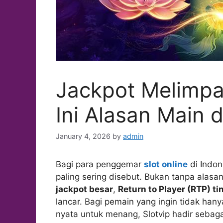
Jackpot Melimpa
Ini Alasan Main d
January 4, 2026
by
admin
Bagi para penggemar
slot online
di Indon
paling sering disebut. Bukan tanpa alas
jackpot besar
,
Return to Player (RTP) ti
lancar. Bagi pemain yang ingin tidak han
nyata untuk menang, Slotvip hadir sebagai