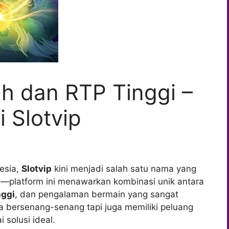
h dan RTP Tinggi –
i Slotvip
esia,
Slotvip
kini menjadi salah satu nama yang
an—platform ini menawarkan kombinasi unik antara
nggi
, dan pengalaman bermain yang sangat
ya bersenang-senang tapi juga memiliki peluang
 solusi ideal.