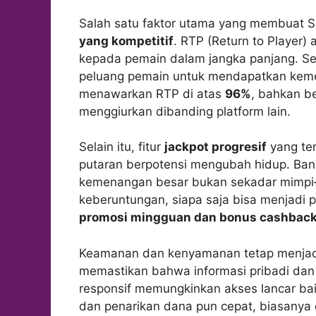
Salah satu faktor utama yang membuat Sl
yang kompetitif
. RTP (Return to Player)
kepada pemain dalam jangka panjang. Se
peluang pemain untuk mendapatkan keme
menawarkan RTP di atas
96%
, bahkan 
menggiurkan dibanding platform lain.
Selain itu, fitur
jackpot progresif
yang ter
putaran berpotensi mengubah hidup. Ba
kemenangan besar bukan sekadar mimpi—
keberuntungan, siapa saja bisa menjadi p
promosi mingguan dan bonus cashbac
Keamanan dan kenyamanan tetap menjadi p
memastikan bahwa informasi pribadi dan
responsif memungkinkan akses lancar bai
dan penarikan dana pun cepat, biasanya 