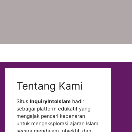
Tentang Kami
Situs
InquiryIntoIslam
hadir
sebagai platform edukatif yang
mengajak pencari kebenaran
untuk mengeksplorasi ajaran Islam
secara mendalam, objektif, dan