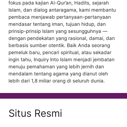
fokus pada kajian Al-Qur’an, Hadits, sejarah
Islam, dan dialog antaragama, kami membantu
pembaca menjawab pertanyaan-pertanyaan
mendasar tentang iman, tujuan hidup, dan
prinsip-prinsip Islam yang sesungguhnya —
dengan pendekatan yang rasional, damai, dan
berbasis sumber otentik. Baik Anda seorang
pemeluk baru, pencari spiritual, atau sekadar
ingin tahu, Inquiry Into Islam menjadi jembatan
menuju pemahaman yang lebih jernih dan
mendalam tentang agama yang dianut oleh
lebih dari 1,8 miliar orang di seluruh dunia.
Situs Resmi