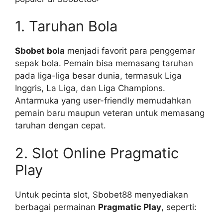
1. Taruhan Bola
Sbobet bola
menjadi favorit para penggemar
sepak bola. Pemain bisa memasang taruhan
pada liga-liga besar dunia, termasuk Liga
Inggris, La Liga, dan Liga Champions.
Antarmuka yang user-friendly memudahkan
pemain baru maupun veteran untuk memasang
taruhan dengan cepat.
2. Slot Online Pragmatic
Play
Untuk pecinta slot, Sbobet88 menyediakan
berbagai permainan
Pragmatic Play
, seperti: