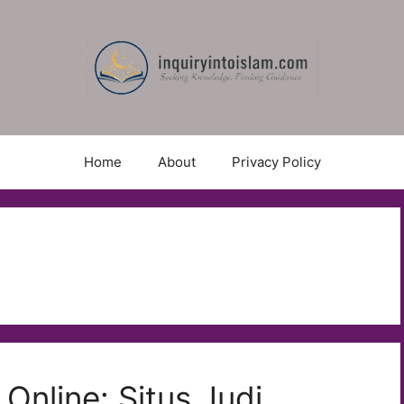
Home
About
Privacy Policy
nline: Situs Judi