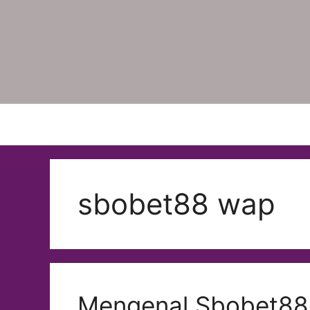
Skip
to
content
sbobet88 wap
Mengenal Sbobet88 O