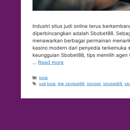
Industri situs judi online terus berkemba
diperbincangkan adalah Sbobet88. Sebaga
menawarkan berbagai permainan menarik,
kasino modern dari penyedia terkemuka s
keunggulan Sbobet88, tips memilih agen 
…
Read more
Categories
bola
Tags
judi bola
,
link sbobet88
,
sbobet
,
sbobet88
,
sb