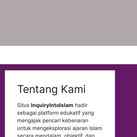
Tentang Kami
Situs
InquiryIntoIslam
hadir
sebagai platform edukatif yang
mengajak pencari kebenaran
untuk mengeksplorasi ajaran Islam
secara mendalam, objektif, dan