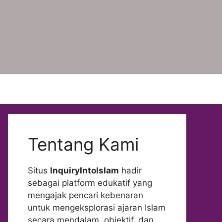
Tentang Kami
Situs
InquiryIntoIslam
hadir
sebagai platform edukatif yang
mengajak pencari kebenaran
untuk mengeksplorasi ajaran Islam
secara mendalam, objektif, dan