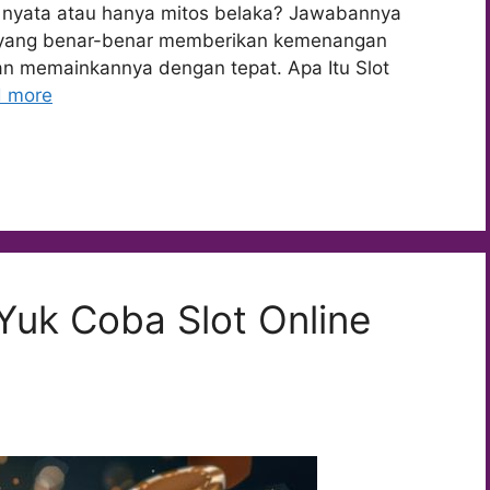
u nyata atau hanya mitos belaka? Jawabannya
ine yang benar-benar memberikan kemenangan
an memainkannya dengan tepat. Apa Itu Slot
 more
uk Coba Slot Online