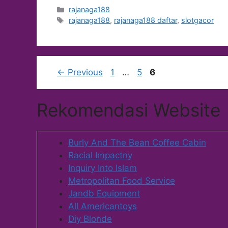
Categories
rajanaga188
Tags
rajanaga188
,
rajanaga188 daftar
,
slotgacor
Page
Page
Page
←
Previous
1
…
5
6
Rekomendasi Website
Burly And The Bean Coffee Cabin
Racial Impactny
Inquiry Into Islam
Metropolitan Food Service
Jandb Equipment
All Americantoys
Diy Blonde