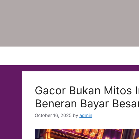
Skip
to
content
Gacor Bukan Mitos In
Beneran Bayar Besa
October 16, 2025
by
admin