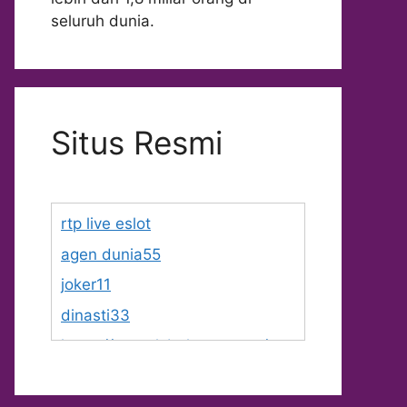
seluruh dunia.
Situs Resmi
rtp live eslot
agen dunia55
joker11
dinasti33
https://www.lsbphotos.com/tea
m
https://egalet.com/about-