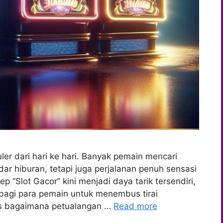
ler dari hari ke hari. Banyak pemain mencari
r hiburan, tetapi juga perjalanan penuh sensasi
“Slot Gacor” kini menjadi daya tarik tersendiri,
agi para pemain untuk menembus tirai
as bagaimana petualangan …
Read more