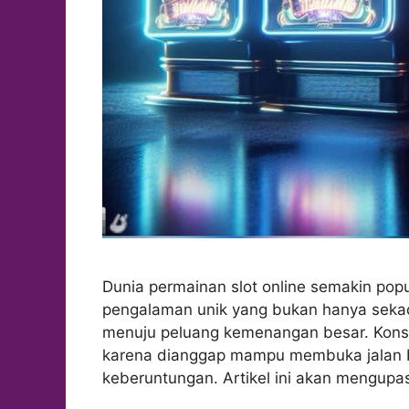
Dunia permainan slot online semakin popu
pengalaman unik yang bukan hanya sekada
menuju peluang kemenangan besar. Konsep 
karena dianggap mampu membuka jalan b
keberuntungan. Artikel ini akan mengup