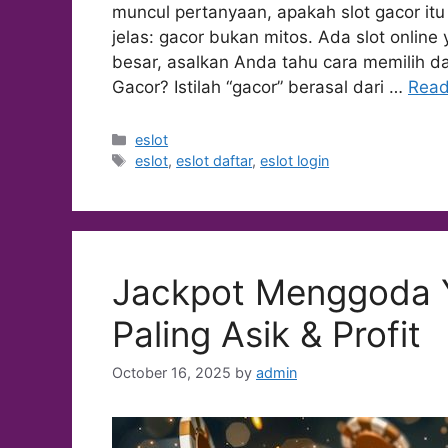
muncul pertanyaan, apakah slot gacor it
jelas: gacor bukan mitos. Ada slot onl
besar, asalkan Anda tahu cara memilih d
Gacor? Istilah “gacor” berasal dari …
Read
Categories
eslot
Tags
eslot
,
eslot daftar
,
eslot login
Jackpot Menggoda Y
Paling Asik & Profit
October 16, 2025
by
admin