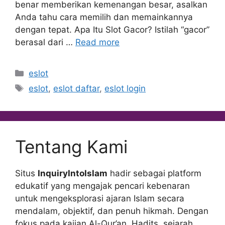
benar memberikan kemenangan besar, asalkan
Anda tahu cara memilih dan memainkannya
dengan tepat. Apa Itu Slot Gacor? Istilah “gacor”
berasal dari …
Read more
Categories
eslot
Tags
eslot
,
eslot daftar
,
eslot login
Tentang Kami
Situs
InquiryIntoIslam
hadir sebagai platform
edukatif yang mengajak pencari kebenaran
untuk mengeksplorasi ajaran Islam secara
mendalam, objektif, dan penuh hikmah. Dengan
fokus pada kajian Al-Qur’an, Hadits, sejarah