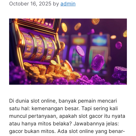
October 16, 2025
by
admin
Di dunia slot online, banyak pemain mencari
satu hal: kemenangan besar. Tapi sering kali
muncul pertanyaan, apakah slot gacor itu nyata
atau hanya mitos belaka? Jawabannya jelas:
gacor bukan mitos. Ada slot online yang benar-