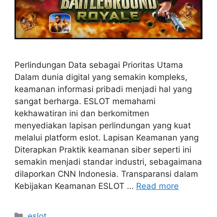
Perlindungan Data sebagai Prioritas Utama
Dalam dunia digital yang semakin kompleks,
keamanan informasi pribadi menjadi hal yang
sangat berharga. ESLOT memahami
kekhawatiran ini dan berkomitmen
menyediakan lapisan perlindungan yang kuat
melalui platform eslot. Lapisan Keamanan yang
Diterapkan Praktik keamanan siber seperti ini
semakin menjadi standar industri, sebagaimana
dilaporkan CNN Indonesia. Transparansi dalam
Kebijakan Keamanan ESLOT …
Read more
Categories
eslot