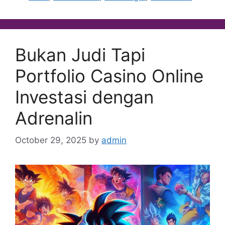
Bukan Judi Tapi
Portfolio Casino Online
Investasi dengan
Adrenalin
October 29, 2025
by
admin