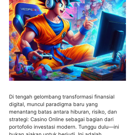
Di tengah gelombang transformasi finansial
digital, muncul paradigma baru yang
menantang batas antara hiburan, risiko, dan
strategi: Casino Online sebagai bagian dari
portofolio investasi modern. Tunggu dulu—ini
bukan ajakan untuk berjudi. Ini adalah