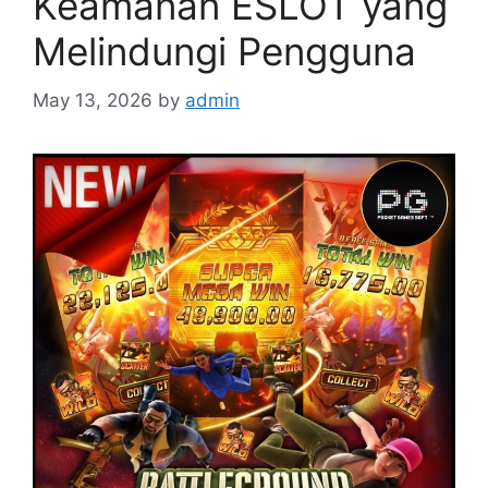
Keamanan ESLOT yang
Melindungi Pengguna
May 13, 2026
by
admin