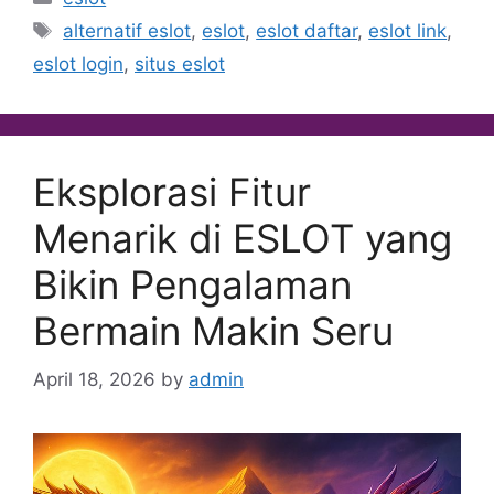
Tags
alternatif eslot
,
eslot
,
eslot daftar
,
eslot link
,
eslot login
,
situs eslot
Eksplorasi Fitur
Menarik di ESLOT yang
Bikin Pengalaman
Bermain Makin Seru
April 18, 2026
by
admin