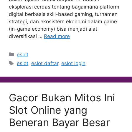
eksplorasi cerdas tentang bagaimana platform
digital berbasis skill-based gaming, turnamen
strategi, dan ekosistem ekonomi dalam game
(in-game economy) bisa menjadi alat
diversifikasi …
Read more
Categories
eslot
Tags
eslot
,
eslot daftar
,
eslot login
Gacor Bukan Mitos Ini
Slot Online yang
Beneran Bayar Besar