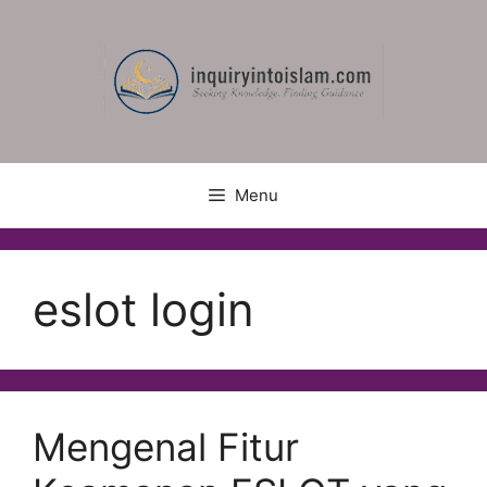
Skip
to
content
Menu
eslot login
Mengenal Fitur