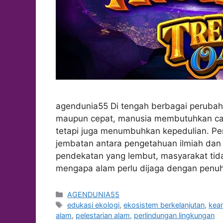
agendunia55 Di tengah berbagai perubah
maupun cepat, manusia membutuhkan cara
tetapi juga menumbuhkan kepedulian. P
jembatan antara pengetahuan ilmiah dan
pendekatan yang lembut, masyarakat tid
mengapa alam perlu dijaga dengan penu
Categories
AGENDUNIA55
Tags
edukasi ekologi
,
ekosistem berkelanjutan
,
kea
alam
,
pelestarian alam
,
perlindungan lingkungan