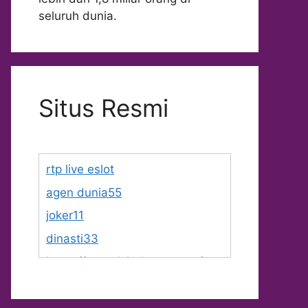
seluruh dunia.
Situs Resmi
rtp live eslot
agen dunia55
joker11
dinasti33
https://www.lsbphotos.com/tea
m
https://egalet.com/about-