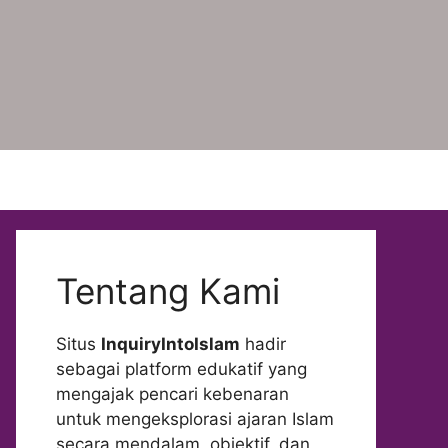
Tentang Kami
Situs
InquiryIntoIslam
hadir
sebagai platform edukatif yang
mengajak pencari kebenaran
untuk mengeksplorasi ajaran Islam
secara mendalam, objektif, dan