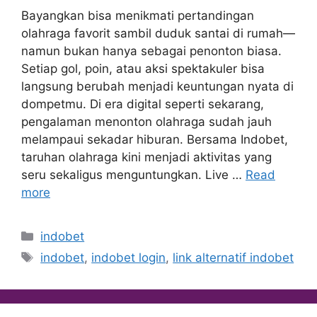
Bayangkan bisa menikmati pertandingan
olahraga favorit sambil duduk santai di rumah—
namun bukan hanya sebagai penonton biasa.
Setiap gol, poin, atau aksi spektakuler bisa
langsung berubah menjadi keuntungan nyata di
dompetmu. Di era digital seperti sekarang,
pengalaman menonton olahraga sudah jauh
melampaui sekadar hiburan. Bersama Indobet,
taruhan olahraga kini menjadi aktivitas yang
seru sekaligus menguntungkan. Live …
Read
more
Categories
indobet
Tags
indobet
,
indobet login
,
link alternatif indobet