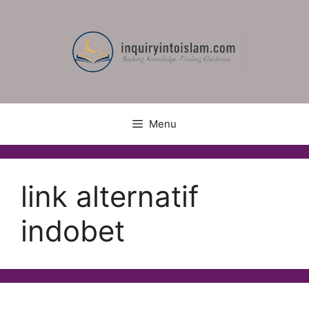
Skip
to
content
Menu
link alternatif
indobet