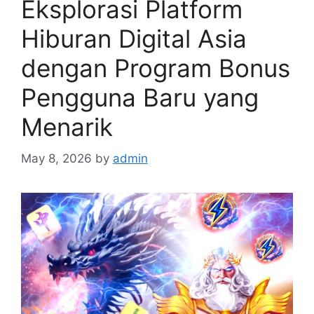
Eksplorasi Platform
Hiburan Digital Asia
dengan Program Bonus
Pengguna Baru yang
Menarik
May 8, 2026
by
admin