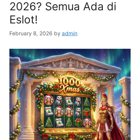
2026? Semua Ada di
Eslot!
February 8, 2026
by
admin