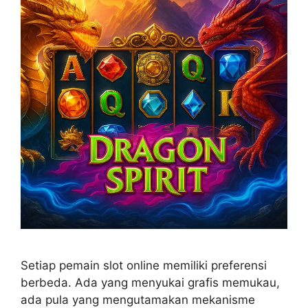
Setiap pemain slot online memiliki preferensi
berbeda. Ada yang menyukai grafis memukau,
ada pula yang mengutamakan mekanisme