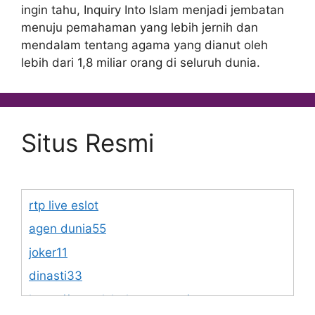
ingin tahu, Inquiry Into Islam menjadi jembatan
menuju pemahaman yang lebih jernih dan
mendalam tentang agama yang dianut oleh
lebih dari 1,8 miliar orang di seluruh dunia.
Situs Resmi
rtp live eslot
agen dunia55
joker11
dinasti33
https://www.lsbphotos.com/team