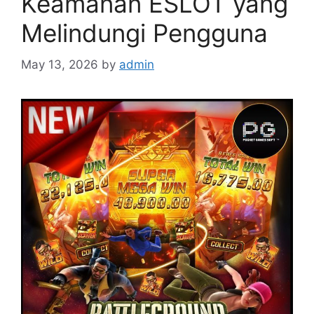
Keamanan ESLOT yang
Melindungi Pengguna
May 13, 2026
by
admin