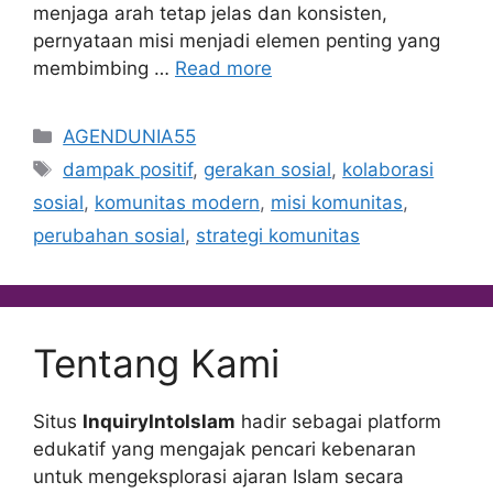
menjaga arah tetap jelas dan konsisten,
pernyataan misi menjadi elemen penting yang
membimbing …
Read more
Categories
AGENDUNIA55
Tags
dampak positif
,
gerakan sosial
,
kolaborasi
sosial
,
komunitas modern
,
misi komunitas
,
perubahan sosial
,
strategi komunitas
Tentang Kami
Situs
InquiryIntoIslam
hadir sebagai platform
edukatif yang mengajak pencari kebenaran
untuk mengeksplorasi ajaran Islam secara