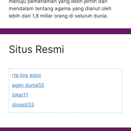
menuju pemahaman yang lebih jernih dan
mendalam tentang agama yang dianut oleh
lebih dari 1,8 miliar orang di seluruh dunia.
Situs Resmi
rtp live eslot
agen dunia55
joker11
dinasti33
https://www.lsbphotos.com/team
https://egalet.com/about-egalet/company-