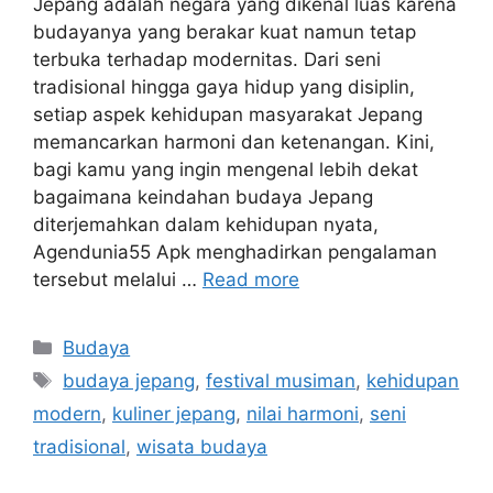
Jepang adalah negara yang dikenal luas karena
budayanya yang berakar kuat namun tetap
terbuka terhadap modernitas. Dari seni
tradisional hingga gaya hidup yang disiplin,
setiap aspek kehidupan masyarakat Jepang
memancarkan harmoni dan ketenangan. Kini,
bagi kamu yang ingin mengenal lebih dekat
bagaimana keindahan budaya Jepang
diterjemahkan dalam kehidupan nyata,
Agendunia55 Apk menghadirkan pengalaman
tersebut melalui …
Read more
Categories
Budaya
Tags
budaya jepang
,
festival musiman
,
kehidupan
modern
,
kuliner jepang
,
nilai harmoni
,
seni
tradisional
,
wisata budaya