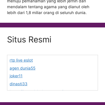
menuju pemahaman yang lebih jernih dan
mendalam tentang agama yang dianut oleh
lebih dari 1,8 miliar orang di seluruh dunia.
Situs Resmi
rtp live eslot
agen dunia55
joker11
dinasti33
https://www.lsbphotos.com/team
https://egalet.com/about-egalet/company-