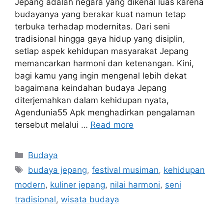
Jepang adalah negara yang dikenal luas karena
budayanya yang berakar kuat namun tetap
terbuka terhadap modernitas. Dari seni
tradisional hingga gaya hidup yang disiplin,
setiap aspek kehidupan masyarakat Jepang
memancarkan harmoni dan ketenangan. Kini,
bagi kamu yang ingin mengenal lebih dekat
bagaimana keindahan budaya Jepang
diterjemahkan dalam kehidupan nyata,
Agendunia55 Apk menghadirkan pengalaman
tersebut melalui …
Read more
Categories
Budaya
Tags
budaya jepang
,
festival musiman
,
kehidupan
modern
,
kuliner jepang
,
nilai harmoni
,
seni
tradisional
,
wisata budaya