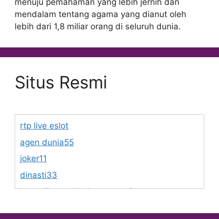
menuju pemahaman yang lebih jernih dan
mendalam tentang agama yang dianut oleh
lebih dari 1,8 miliar orang di seluruh dunia.
Situs Resmi
rtp live eslot
agen dunia55
joker11
dinasti33
https://www.lsbphotos.com/team
https://egalet.com/about-egalet/company-