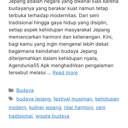
Jepang adalah negara yang dikenal luas karena
budayanya yang berakar kuat namun tetap
terbuka terhadap modernitas. Dari seni
tradisional hingga gaya hidup yang disiplin,
setiap aspek kehidupan masyarakat Jepang
memancarkan harmoni dan ketenangan. Kini,
bagi kamu yang ingin mengenal lebih dekat
bagaimana keindahan budaya Jepang
diterjemahkan dalam kehidupan nyata,
Agendunia55 Apk menghadirkan pengalaman
tersebut melalui …
Read more
Categories
Budaya
Tags
budaya jepang
,
festival musiman
,
kehidupan
modern
,
kuliner jepang
,
nilai harmoni
,
seni
tradisional
,
wisata budaya