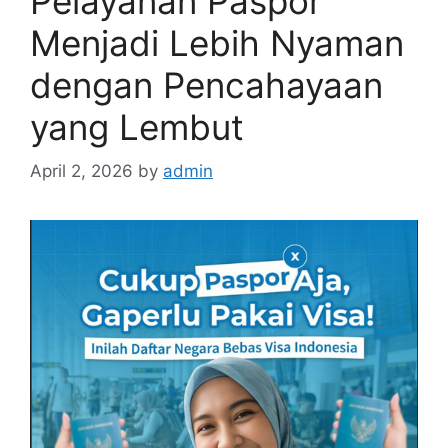
Pelayanan Paspor
Menjadi Lebih Nyaman
dengan Pencahayaan
yang Lembut
April 2, 2026
by
admin