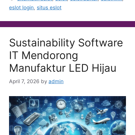
eslot login
,
situs eslot
Sustainability Software
IT Mendorong
Manufaktur LED Hijau
April 7, 2026
by
admin