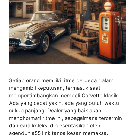
Setiap orang memiliki ritme berbeda dalam
mengambil keputusan, termasuk saat
mempertimbangkan membeli Corvette klasik.
Ada yang cepat yakin, ada yang butuh waktu
cukup panjang. Dealer yang baik akan
menghormati ritme ini, sebagaimana tercermin
dari cara koleksi dipresentasikan oleh
agendunia55 link tanpa kesan memaksa.