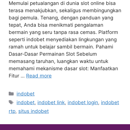
Memulai petualangan di dunia slot online bisa
terasa menakjubkan, sekaligus membingungkan
bagi pemula. Tenang, dengan panduan yang
tepat, Anda bisa menikmati pengalaman
bermain yang seru tanpa rasa cemas. Platform
seperti indobet menyediakan lingkungan yang
ramah untuk belajar sambil bermain. Pahami
Dasar-Dasar Permainan Slot Sebelum
memasang taruhan, luangkan waktu untuk
memahami mekanisme dasar slot: Manfaatkan
Fitur …
Read more
Categories
indobet
Tags
indobet
,
indobet link
,
indobet login
,
indobet
rtp
,
situs indobet