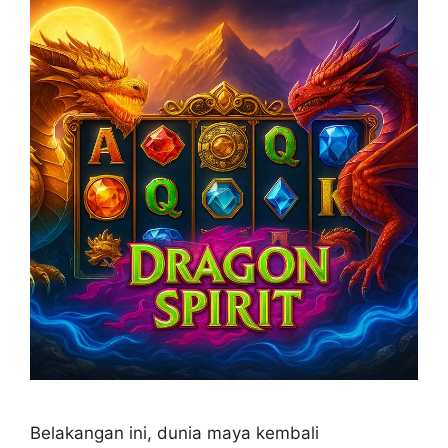
Belakangan ini, dunia maya kembali