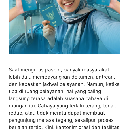
Saat mengurus paspor, banyak masyarakat
lebih dulu membayangkan dokumen, antrean,
dan kepastian jadwal pelayanan. Namun, ketika
tiba di ruang pelayanan, hal yang paling
langsung terasa adalah suasana cahaya di
ruangan itu. Cahaya yang terlalu terang, terlalu
redup, atau tidak merata dapat membuat
pengunjung merasa tegang, sekalipun proses
berjalan tertib. Kini, kantor imigrasi dan fasilitas