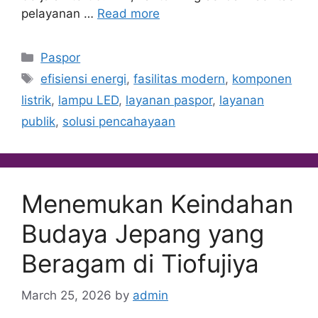
pelayanan …
Read more
Categories
Paspor
Tags
efisiensi energi
,
fasilitas modern
,
komponen
listrik
,
lampu LED
,
layanan paspor
,
layanan
publik
,
solusi pencahayaan
Menemukan Keindahan
Budaya Jepang yang
Beragam di Tiofujiya
March 25, 2026
by
admin